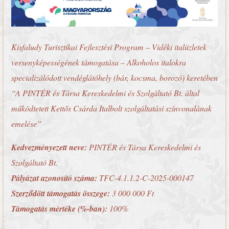
Kisfaludy Turisztikai Fejlesztési Program – Vidéki italüzletek
versenyképességének támogatása – Alkoholos italokra
specializálódott vendéglátóhely (bár, kocsma, borozó) keretében
“A PINTÉR és Társa Kereskedelmi és Szolgáltató Bt. által
működtetett Kettős Csárda Italbolt szolgáltatási színvonalának
emelése”
Kedvezményezett neve:
PINTÉR és Társa Kereskedelmi és
Szolgáltató Bt.
Pályázat azonosító száma:
TFC-4.1.1.2-C-2025-000147
Szerződött támogatás összege:
3 000 000 Ft
Támogatás mértéke (%-ban):
100%